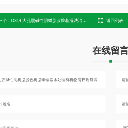
一个：
D314 大孔弱碱性阴树脂叔胺基湿法冶金中钨、钼的分离、提纯试验装
返回列表
在线留