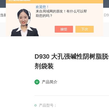
欢迎您！
来自局域网的朋友！有什么可以帮
当前位置：
首页
产品中心
化工能源系列
催化树脂
D
助您的吗？
D930 大孔强碱性阴树
剂袋装
产品简介
产品型号：