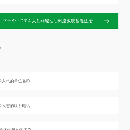
下一个：
D314 大孔弱碱性阴树脂叔胺基湿法冶金中钨、钼的分离、提纯试验装
言