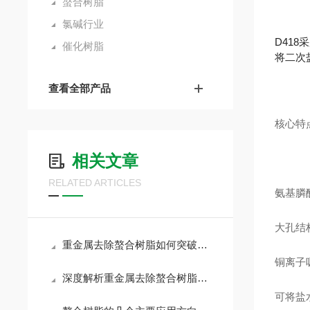
螯合树脂
氯碱行业
D41
催化树脂
将二次
查看全部产品
核心特
相关文章
RELATED ARTICLES
氨基膦酸
大孔结
重金属去除螯合树脂如何突破传统工艺瓶颈？
铜离子吸
深度解析重金属去除螯合树脂的配位机理与高选择性优势
可将盐水