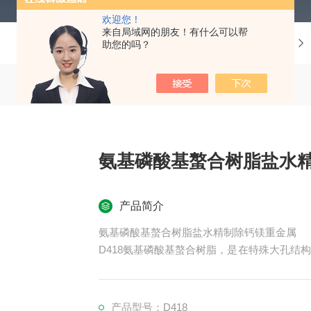
欢迎您！
来自局域网的朋友！有什么可以帮
当前位置：
首页
产品中心
化工能源系列
助您的吗？
氨基磷酸基螯合树脂盐水
产品简介
氨基磷酸基螯合树脂盐水精制除钙镁重金属
D418氨基磷酸基螯合树脂，是在特殊大孔结
H₂NHCH₂PO₃⁻）的螯合树脂。该产品能
特定的阳离子，对二价金属离子（特别是Ca²⁺、
D418采用大孔骨架结构，耐渗透性强，机械
产品型号：D418