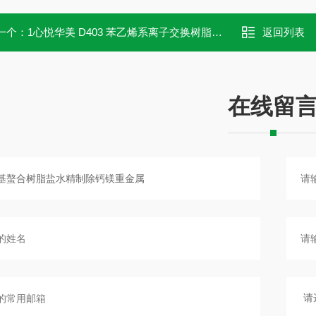
一个：
1心悦华美 D403 苯乙烯系离子交换树脂 重金属吸附铜镍
返回列表
在线留