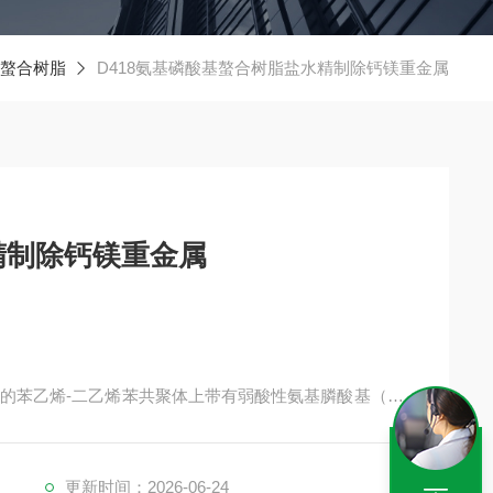
螯合树脂
D418氨基磷酸基螯合树脂盐水精制除钙镁重金属
精制除钙镁重金属
构的苯乙烯-二乙烯苯共聚体上带有弱酸性氨基膦酸基（-C
在很大范围内，甚至从高浓度的溶液中固定、螯合一种或几种
Mg²⁺）具有高选择性。
强度好，离子扩散速度快，交换速率高于凝胶型树脂。
更新时间：2026-06-24