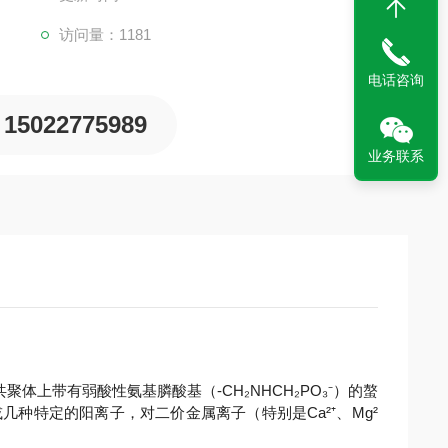
访问量：1181
电话咨询
15022775989
业务联系
体上带有弱酸性氨基膦酸基（-CH₂NHCH₂PO₃⁻）的螯
种特定的阳离子，对二价金属离子（特别是Ca²⁺、Mg²