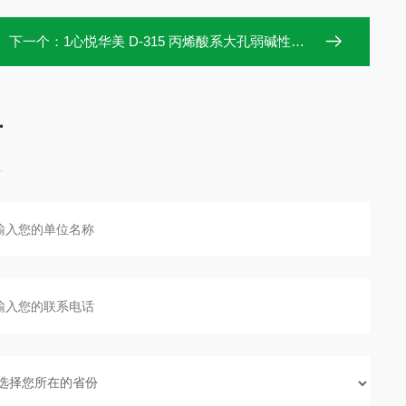
下一个：
1心悦华美 D-315 丙烯酸系大孔弱碱性阴树脂
言