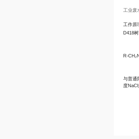
工业废
工作原
D41
R-CH₂N
与普通
度NaC