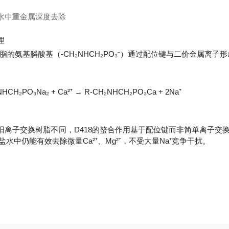
水中重金属深度去除
理
8树脂的氨基膦酸基（-CH₂NHCH₂PO₃⁻）通过配位键与二价金属
HCH₂PO₃Na₂ + Ca²⁺ → R-CH₂NHCH₂PO₃Ca + 2Na⁺
阳离子交换树脂不同，D418的螯合作用基于配位键而非简单离子交换，
l盐水中仍能有效去除微量Ca²⁺、Mg²⁺，不受大量Na⁺竞争干扰。