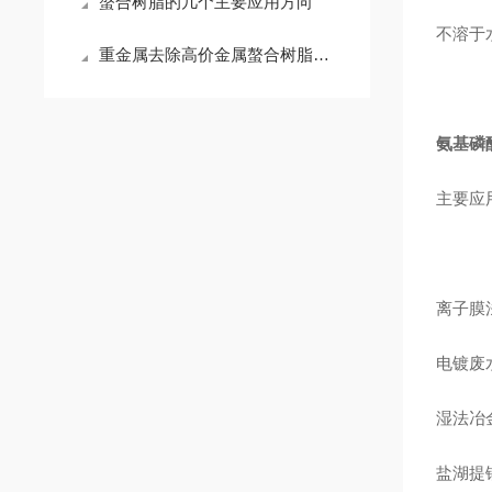
螯合树脂的几个主要应用方向
不溶于
重金属去除高价金属螯合树脂存储要求及使用注意事项
氨基磷
主要应
离子膜法
电镀废水
湿法冶
盐湖提