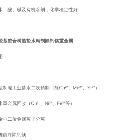
水、酸、碱及有机溶剂，化学稳定性好
酸基螯合树脂盐水精制除钙镁重金属
用：
制碱工业盐水二次精制（除Ca²⁺、Mg²⁺、Sr²⁺）
重金属回收（Cu²⁺、Ni²⁺、Fe³⁺等）
金中二价金属离子分离
锂前序除钙镁