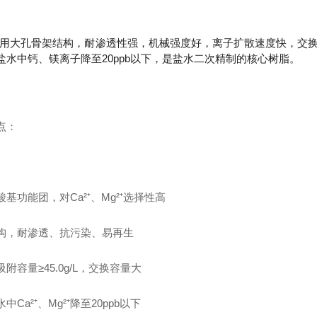
8采用大孔骨架结构，耐渗透性强，机械强度好，离子扩散速度快，交
盐水中钙、镁离子降至20ppb以下，是盐水二次精制的核心树脂。
点：
基功能团，对Ca²⁺、Mg²⁺选择性高
构，耐渗透、抗污染、易再生
附容量≥45.0g/L，交换容量大
中Ca²⁺、Mg²⁺降至20ppb以下