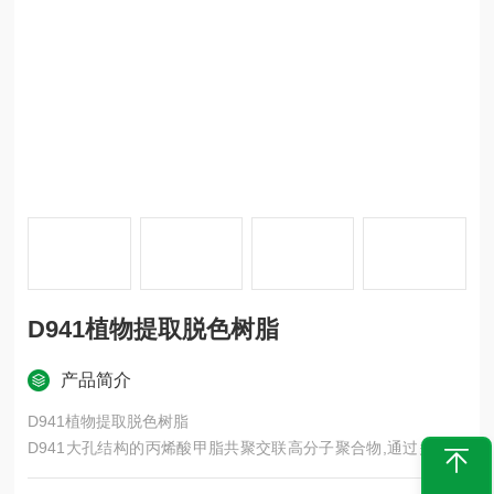
D941植物提取脱色树脂
产品简介
D941植物提取脱色树脂
D941大孔结构的丙烯酸甲脂共聚交联高分子聚合物,通过多乙烯
多胺进行胺解得到的多胺基弱碱性离子交换树脂,产品具有交换容