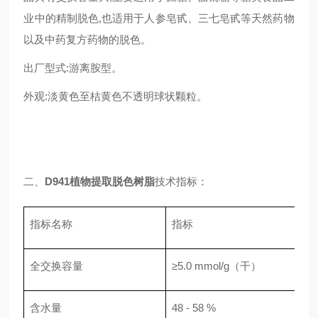
业中的精制脱色,也适用于人参皂甙、三七皂甙等天然药物
以及中药复方药物的脱色。
出厂型式:游离胺型。
外观:淡黄色至桔黄色不透明球状颗粒。
二、
D941植物提取脱色树脂
技术指标：
指标名称
指标
全交换容量
≥5.0 mmol/g（干）
含水量
48 - 58 %