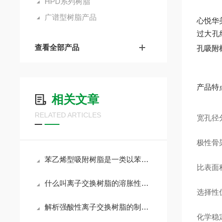
HPD系列树脂
广谱型树脂产品
心悦华
过大孔
查看全部产品
孔吸附
产品特
相关文章
RELATED ARTICLES
宽孔径
极性骨
苯乙烯型吸附树脂是一类以苯乙烯-二乙烯苯为骨架的非极性高分子聚合物吸附剂
比表面积
什么叫离子交换树脂的溶胀性?与什么因素有关?
选择性
解析强酸性离子交换树脂的制备、性质及应用领域
化学稳定