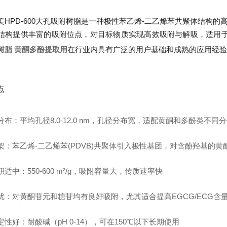
美HPD-600大孔吸附树脂是一种极性苯乙烯-二乙烯苯共聚体结构
结构提供丰富的吸附位点，对目标物质实现高效吸附与解吸，适用
树脂 黄酮多酚提取用
在行业内具有广泛的用户基础和成熟的应用经
点
分布：平均孔径8.0-12.0 nm，孔径分布宽，适配黄酮和多酚类不
架：苯乙烯-二乙烯苯(PDVB)共聚体引入极性基团，对含酚羟基的
适中：550-600 m²/g，吸附容量大，传质速率快
优：对黄酮苷元和糖苷均有良好吸附，尤其适合提高EGCG/ECG含
性好：耐酸碱（pH 0-14），可在150℃以下长期使用