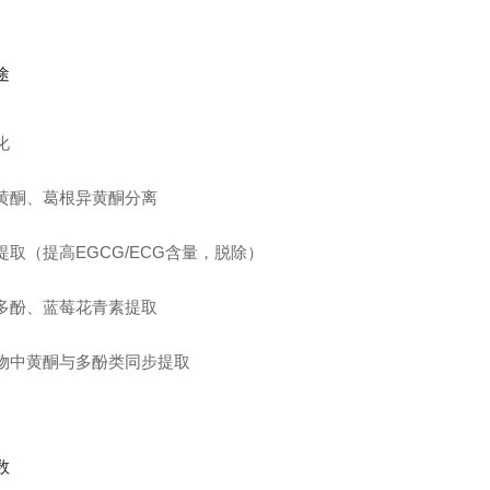
途
化
黄酮、葛根异黄酮分离
提取（提高EGCG/ECG含量，脱除）
多酚、蓝莓花青素提取
物中黄酮与多酚类同步提取
数