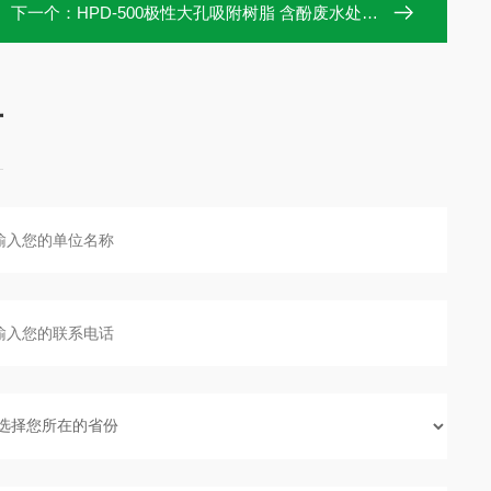
下一个：
HPD-500极性大孔吸附树脂 含酚废水处理用
言