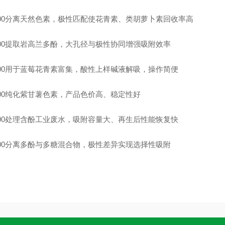
-600分离天然色素，极性匹配使花青素、类胡萝卜素回收率高
-600提取岩高兰多酚，大孔径与极性协同增强吸附效率
-600用于蓝莓花青素富集，酸性上样碱液解吸，操作简便
-600纯化紫甘薯色素，产品色价高、稳定性好
-600处理含酚工业废水，吸附容量大、再生后性能恢复快
-600分离多酚与多糖混合物，极性差异实现选择性吸附