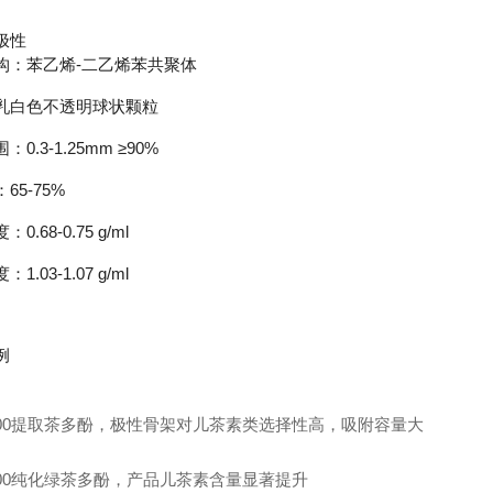
极性
构：苯乙烯-二乙烯苯共聚体
乳白色不透明球状颗粒
0.3-1.25mm ≥90%
65-75%
0.68-0.75 g/ml
1.03-1.07 g/ml
例
-600提取茶多酚，极性骨架对儿茶素类选择性高，吸附容量大
-600纯化绿茶多酚，产品儿茶素含量显著提升