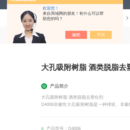
欢迎您！
来自局域网的朋友！有什么可以帮
当前位置：
首页
产品中心
助您的吗？
大孔吸附树脂 酒类脱脂去
产品简介
大孔吸附树脂 酒类脱脂去塑化剂
D4006非极性大孔吸附树脂是一种球状、非
聚物。基于适宜的孔径和比表面，该树脂对
取皂苷类（如黄芪皂苷、疾藜皂苷）、黄酮
木脂素）和生物碱类（如川芎嗪）龙胆苦苷等
产品型号：D4006