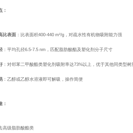
点：
高比表面
：比表面积400-440 m²/g，对疏水性有机物吸附能力强
径
：平均孔径6.5-7.5 nm，匹配脂肪酸酯及塑化剂分子尺寸
好
：对邻苯二甲酸酯类塑化剂吸附率达73%以上，优于其他同类型树
易
：乙醇或乙醇水溶液即可解吸，操作简便
途：
去高级脂肪酸酯类