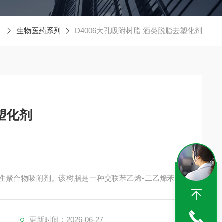
生物医药系列
D4006大孔吸附树脂 酒类脱脂去塑化剂
塑化剂
极性聚合物吸附剂。该树脂是一种交联苯乙烯-二乙烯苯共
皂甙和黄酮类有良好的选择性。该树脂适于从水溶液中提
类（如原花青素、红车轴草异黄酮）、木脂素类（如杜仲
药物成分。
更新时间：2026-06-27