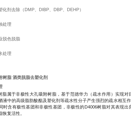
化剂去除（DMP、DIBP、DBP、DEHP）
浊处理
业脱色脱脂
水处理
附树脂 酒类脱脂去塑化剂
理
06树脂属于非极性大孔吸附树脂，基于范德华力（疏水作用）实现
酒液中的高级脂肪酸酯及塑化剂等疏水性分子产生强烈的疏水相互作
同时含有极性基团和非极性基团，非极性的D4006树脂对其表现
脂恢复活性。