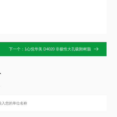
下一个：
1心悦华美 D4020 非极性大孔吸附树脂
言