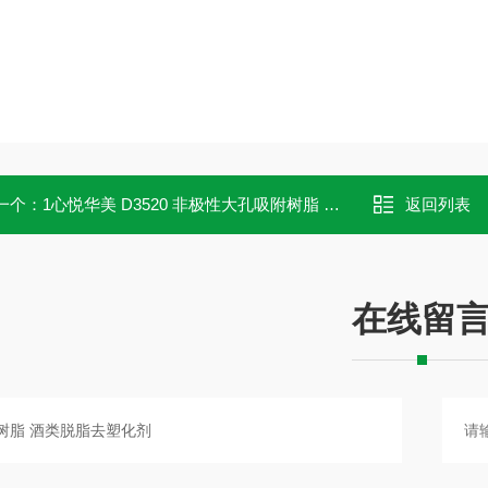
一个：
1心悦华美 D3520 非极性大孔吸附树脂 药用级
返回列表
在线留