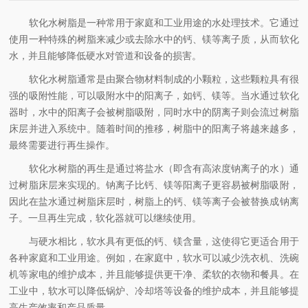
软化水树脂是一种常用于家庭和工业用途的水处理技术。它通过
使用一种特殊的树脂来减少或去除水中的钙、镁等离子质，从而软化
水，并且能够降低硬水对管道和设备的损害。
软化水树脂通常是由聚合物材料制成的小颗粒，这些颗粒具有很
强的吸附性能，可以吸附水中的阳离子，如钙、镁等。当水通过软化
器时，水中的阳离子会被树脂吸附，同时水中的阴离子则会流过树脂
床层并进入系统中。随着时间的推移，树脂中的阳离子将越来越多，
最终需要进行再生操作。
软化水树脂的再生是通过将盐水（即含有高浓度钠离子的水）通
过树脂床层来实现的。钠离子比钙、镁等阳离子更容易被树脂吸附，
因此在盐水通过树脂床层时，树脂上的钙、镁等离子会被替换成钠离
子。一旦再生完成，软化器就可以继续使用。
与硬水相比，软水具有更低的钙、镁含量，这使得它更适合用于
各种家庭和工业用途。例如，在家庭中，软水可以减少洗衣机、洗碗
机等家电的维护成本，并且能够提供更干净、柔软的衣物和餐具。在
工业中，软水可以降低锅炉、冷却塔等设备的维护成本，并且能够提
高生产效率和产品质量。