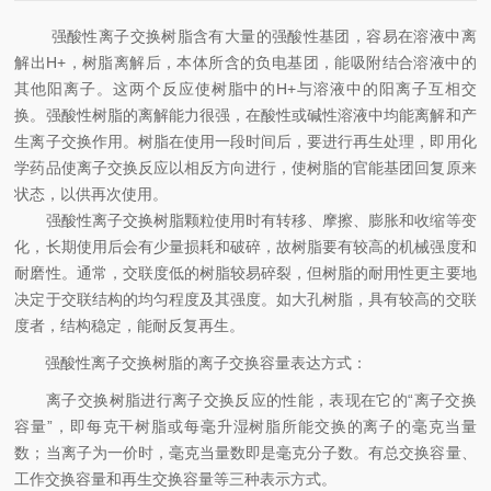
强酸性离子交换树脂含有大量的强酸性基团，容易在溶液中离
解出H+，树脂离解后，本体所含的负电基团，能吸附结合溶液中的
其他阳离子。这两个反应使树脂中的H+与溶液中的阳离子互相交
换。强酸性树脂的离解能力很强，在酸性或碱性溶液中均能离解和产
生离子交换作用。树脂在使用一段时间后，要进行再生处理，即用化
学药品使离子交换反应以相反方向进行，使树脂的官能基团回复原来
状态，以供再次使用。
强酸性离子交换树脂颗粒使用时有转移、摩擦、膨胀和收缩等变
化，长期使用后会有少量损耗和破碎，故树脂要有较高的机械强度和
耐磨性。通常，交联度低的树脂较易碎裂，但树脂的耐用性更主要地
决定于交联结构的均匀程度及其强度。如大孔树脂，具有较高的交联
度者，结构稳定，能耐反复再生。
强酸性离子交换树脂的离子交换容量表达方式：
离子交换树脂进行离子交换反应的性能，表现在它的“离子交换
容量”，即每克干树脂或每毫升湿树脂所能交换的离子的毫克当量
数；当离子为一价时，毫克当量数即是毫克分子数。有总交换容量、
工作交换容量和再生交换容量等三种表示方式。