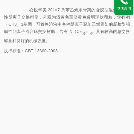
电话咨询
心悦华美 20
1×7
为苯乙烯系骨架的凝胶型
混合床
强碱
性阴离子交换树脂，外观为
浅黄
色至淡黄色透明球状颗粒，含有
-N
（CH3）3基团，可置换溶液中各种阴离子聚苯乙烯骨架的凝胶型强
碱性阴离子
混合床
交换树脂，含有
-N（CH
）
。
具有较高的总交换
3
3
容量和良好的机械强度。
执行标准：
GBT 13660-2008