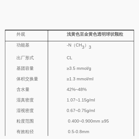
外观
浅黄色
至金黄色
透明
球状颗粒
功能基
-N（CH
）
3
3
出厂形式
CL
基团容
量
≥
3.
5
mmol/g
体积交换量
≥
1.
3 mmol/ml
含水量
42%~48%
湿真密度
1.0
7
~1.1
5
g/ml
湿视密度
0.6
7
~0.7
5
g/ml
粒度范围
0.400~0.900mm
≥
95
有效粒径
0.5-0.8mm