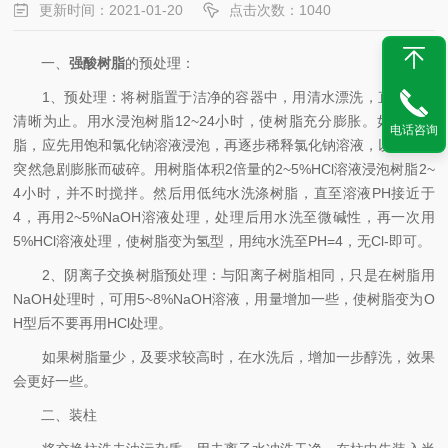
更新时间：2021-01-20
点击次数：1040
一、
强酸树脂
的预处理：
1、预处理：将树脂置于洁净的容器中，用清水漂洗，直到排水
清晰为止。用水浸泡树脂12~24小时，使树脂充分膨胀。如为干树
电话咨询
脂，应先用饱和氯化钠溶液浸泡，再逐步稀释氯化钠溶液，以免树脂
突然急剧膨胀而破碎。用树脂体积2倍量的2~5%HCl溶液浸泡树脂2~
4小时，并不时搅拌。然后用低纯水洗涤树脂，直至溶液PH接近于
4，再用2~5%NaOH溶液处理，处理后用水洗至微碱性，再一次用
5%HCl溶液处理，使树脂变为氢型，用纯水洗至PH=4，无Cl-即可。
2、阴离子交换树脂预处理：与阳离子树脂相同，只是在树脂用
NaOH处理时，可用5~8%NaOH溶液，用量增加一些，使树脂变为O
H型后不要再用HCl处理。
如果树脂量少，及要求较高时，在水洗后，增加一步醇洗，效果
会更好一些。
二、装柱