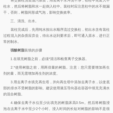
将交换柱洗去油污杂质，用去离子水冲洗干净，在柱中先装入半
柱水，然后将树脂和水一起倒入柱中。装柱时应注意柱中的水不能漏
干，否则，树脂间形成气泡，影响交换效率。
三、清洗、出水。
装柱完成后，先用纯水按出水顺序流过交换柱，初出水含有装柱
过程混入的杂质应弃去，待出水达到要求后，即可通入原水，进行正
常的制水。
强酸树脂
装填的步骤
1.在填充树脂之前，必须*清洁和检查离子交换器。
2.*使用树脂之前，用两倍量的树脂。注意：您只需要增加再生
剂的量，而无需增加再生剂的浓度。
3.用去离子水填充再生塔，并向再生塔中添加去离子水，以使底
部的排水不受树脂的影响。建议使用液压导向器在容器中填充充满水
的混合树脂。
4.确保去离子水位至少比填充的树脂床高0.5m。然后将树脂浸
泡在去离子水中至少2个小时。浸入时间的长短对树脂的影响不是很